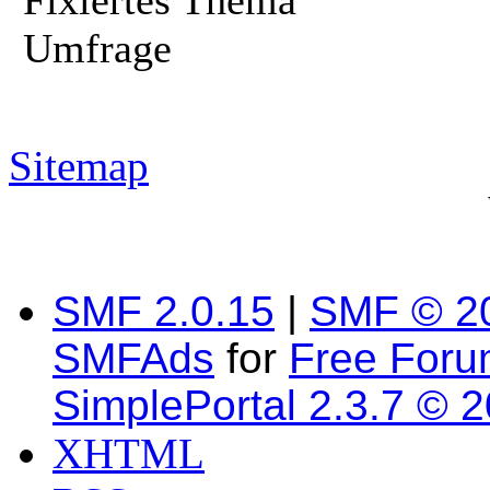
Fixiertes Thema
Umfrage
Sitemap
SMF 2.0.15
|
SMF © 2
SMFAds
for
Free For
SimplePortal 2.3.7 © 
XHTML