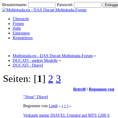
Benutzername:
Passwort:
Übersicht
Forum
Hilfe
Einloggen
Registrieren
Multistrada.eu - DAS Ducati Multistrada-Forum
»
DUCATI - andere Modelle
»
DUCATI - Diavel
Seiten: [
1
]
2
3
Betreff
/
Begonnen von
"Neue" Diavel
Begonnen von
Lindi
«
1
2
3
»
Verkaufe meine DIAVEL Umstieg auf MTS 1200 S