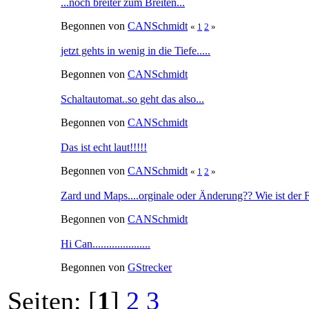
...noch breiter zum Breiten...
Begonnen von
CANSchmidt
«
1
2
»
jetzt gehts in wenig in die Tiefe.....
Begonnen von
CANSchmidt
Schaltautomat..so geht das also...
Begonnen von
CANSchmidt
Das ist echt laut!!!!!
Begonnen von
CANSchmidt
«
1
2
»
Zard und Maps....orginale oder Änderung?? Wie ist der 
Begonnen von
CANSchmidt
Hi Can.....................
Begonnen von
GStrecker
Seiten: [
1
]
2
3