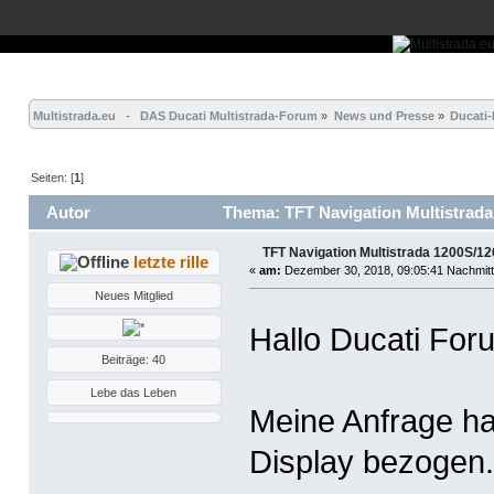
Übersicht
Forum
Hilfe
Einloggen
Registrieren
Multistrada.eu   -   DAS Ducati Multistrada-Forum
»
News und Presse
»
Ducati
Seiten: [
1
]
Autor
Thema: TFT Navigation Multistrada
TFT Navigation Multistrada 1200S/1
letzte rille
«
am:
Dezember 30, 2018, 09:05:41 Nachmitt
Neues Mitglied
Hallo Ducati Fo
Beiträge: 40
Lebe das Leben
Meine Anfrage ha
Display bezogen.