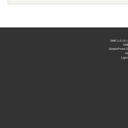
SMF 2.0.15
SM
SimplePortal 
X
Ligh